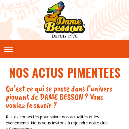
Aller au contenu principal
QUI SOMMES NOUS ?
Notre histoire
Nos valeurs
NOS ACTUS PIMENTEES
NOS PRODUITS
Sauces et condiments
Qu’est ce qui se passe dans l’univers
NOS RECETTES
piquant de DAME BESSON ? Vous
Créoles
voulez le savoir ?
Classiques
En vidéos
Restez connectés pour suivre nos actualités et les
évènements. Nous vous invitons à rejoindre notre club
LE CLUB PIMENTERIE
« Pimenterie ».