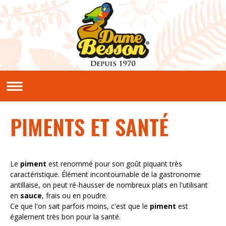
Aller au contenu principal
QUI SOMMES NOUS ?
Notre histoire
Nos valeurs
PIMENTS ET SANTÉ
NOS PRODUITS
Sauces et condiments
NOS RECETTES
Le
piment
est renommé pour son goût piquant très
caractéristique. Élément incontournable de la gastronomie
Créoles
antillaise, on peut ré-hausser de nombreux plats en l'utilisant
Classiques
en
sauce
, frais ou en poudre.
En vidéos
Ce que l'on sait parfois moins, c'est que le
piment
est
également très bon pour la santé.
LE CLUB PIMENTERIE