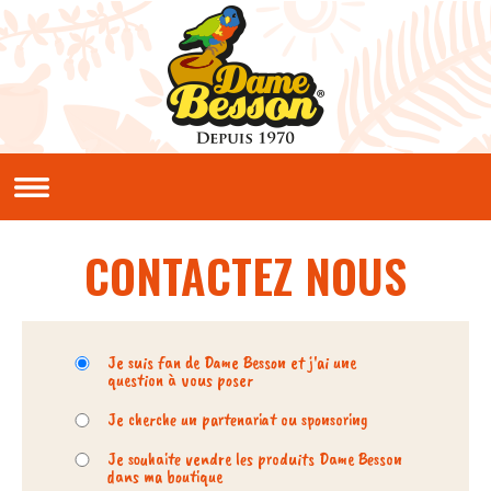
Aller au contenu principal
QUI SOMMES NOUS ?
Notre histoire
Nos valeurs
CONTACTEZ NOUS
NOS PRODUITS
Sauces et condiments
NOS RECETTES
Motif
*
Je suis fan de Dame Besson et j'ai une
question à vous poser
Créoles
Classiques
Je cherche un partenariat ou sponsoring
En vidéos
Je souhaite vendre les produits Dame Besson
dans ma boutique
LE CLUB PIMENTERIE