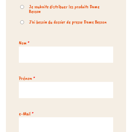
Je souhaite distribuer les produits Dame
Nos actus pimentées
Besson
Pour aller plus loin
J'ai besoin du dossier de presse Dame Besson
POINTS DE VENTE
Nom
*
Prénom
*
e-Mail
*