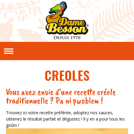
Aller au contenu principal
QUI SOMMES NOUS ?
Notre histoire
Nos valeurs
CREOLES
NOS PRODUITS
Sauces et condiments
Vous avez envie d'une recette créole
NOS RECETTES
traditionnelle ? Pa ni pwoblem !
Créoles
Classiques
Trouvez ici votre recette préférée, adoptez nos sauces,
obtenez le résultat parfait et dégustez ! Il y en a pour tous les
En vidéos
goûts !
LE CLUB PIMENTERIE