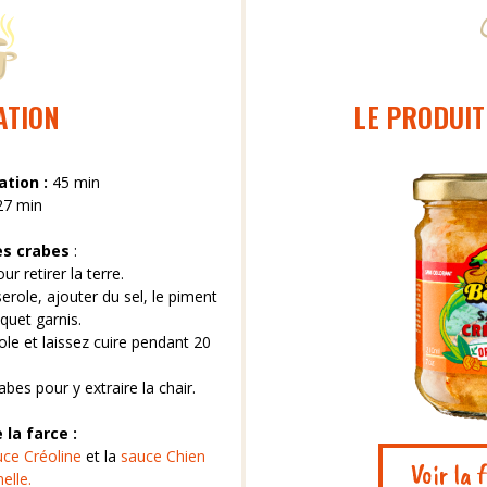
ATION
LE PRODUIT
ation :
45 min
27 min
es crabes
:
r retirer la terre.
serole, ajouter du sel, le piment
uquet garnis.
ole et laissez cuire pendant 20
abes pour y extraire la chair.
 la farce :
uce Créoline
et la
sauce Chien
Voir la 
elle.