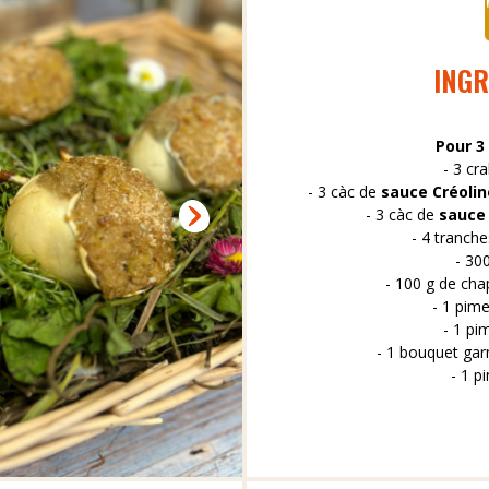
INGR
Pour 3
- 3 cr
- 3 càc de
sauce Créolin
- 3 càc de
sauce 
- 4 tranch
- 300
- 100 g de cha
- 1 pim
- 1 pim
- 1 bouquet garn
- 1 p