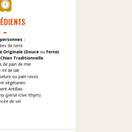
ÉDIENTS
 personnes :
abes de terre
e Originale (Douce
ou
Forte)
Chien Traditionnelle
es de pain de mie
 ml de lait
pelure ou pain rassis
ent végétarien
ent Antillais
is (persil /cive /thym)
incée de sel