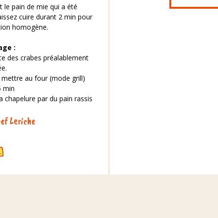
t le pain de mie qui a été
issez cuire durant 2 min pour
ation homogène.
age :
ace des crabes préalablement
e.
 mettre au four (mode grill)
5 min
 chapelure par du pain rassis
ef Leriche