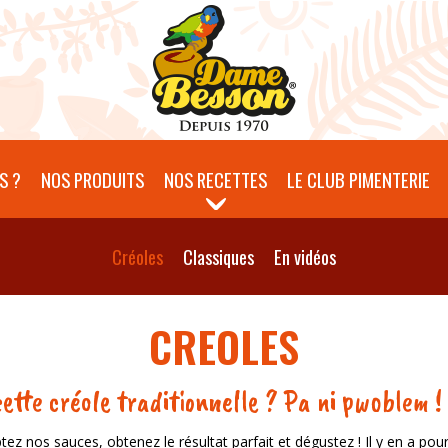
S ?
NOS PRODUITS
NOS RECETTES
LE CLUB PIMENTERIE
Créoles
Classiques
En vidéos
CREOLES
ette créole traditionnelle ? Pa ni pwoblem !
tez nos sauces, obtenez le résultat parfait et dégustez ! Il y en a pour