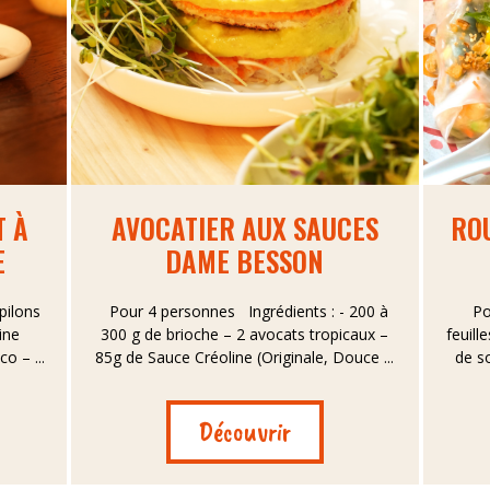
T À
AVOCATIER AUX SAUCES
RO
E
DAME BESSON
pilons
Pour 4 personnes Ingrédients : - 200 à
Pou
ine
300 g de brioche – 2 avocats tropicaux –
feuill
o – ...
85g de Sauce Créoline (Originale, Douce ...
de so
Découvrir