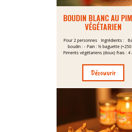
BOUDIN BLANC AU PI
VÉGÉTARIEN
Pour 2 personnes Ingrédients : B
boudin : - Pain : ½ baguette (≈250 
Piments végétariens (doux) frais : 4 à 
Découvrir