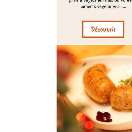
piment végétarien frais ou Purée
piments végétariens ......
Découvrir