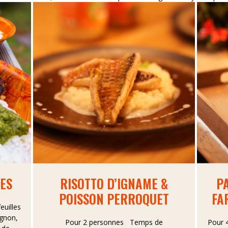
ES
RISOTTO D’IGNAME &
P
POISSON PERROQUET
FA
euilles
ignon,
Pour 2 personnes Temps de
Pour 4