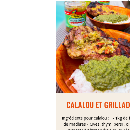
CALALOU ET GRILLAD
Ingrédients pour calalou : - 1kg de f
de madères - Cives, thym, persil, o