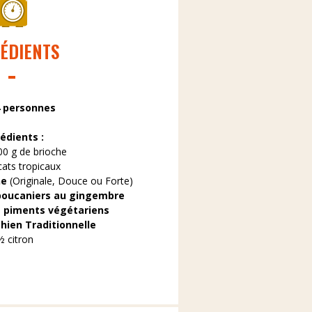
ÉDIENTS
4 personnes
édients :
00 g de brioche
cats tropicaux
ne
(Originale, Douce ou Forte)
boucaniers au gingembre
 piments végétariens
hien Traditionnelle
½ citron