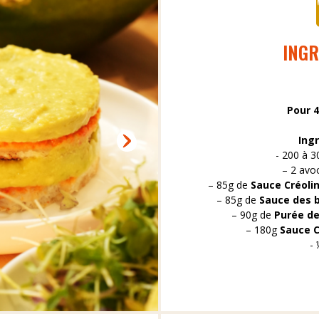
INGR
Pour 
Ingr
- 200 à 3
– 2 avo
– 85g de
Sauce Créoli
– 85g de
Sauce des 
– 90g de
Purée de
– 180g
Sauce C
- 