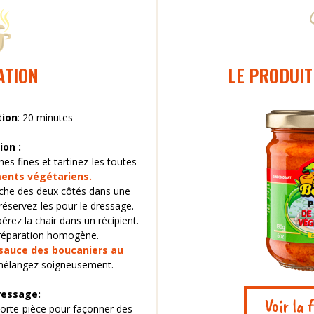
ATION
LE PRODUIT
tion
: 20 minutes
ion :
es fines et tartinez-les toutes
ments végétariens.
ioche des deux côtés dans une
réservez-les pour le dressage.
rez la chair dans un récipient.
préparation homogène.
sauce des boucaniers au
 mélangez soigneusement.
ressage:
Voir la 
porte-pièce pour façonner des