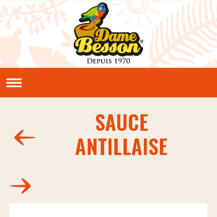
Aller au contenu principal
QUI SOMMES NOUS ?
Notre histoire
Nos valeurs
SAUCE
NOS PRODUITS
ANTILLAISE
Sauces et condiments
NOS RECETTES
Créoles
Classiques
En vidéos
LE CLUB PIMENTERIE