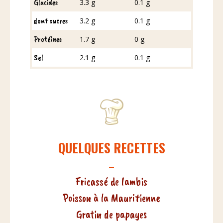
Glucides
3.3 g
0.1 g
dont sucres
3.2 g
0.1 g
Protéines
1.7 g
0 g
Sel
2.1 g
0.1 g
QUELQUES RECETTES
Fricassé de lambis
Poisson à la Mauritienne
Gratin de papayes