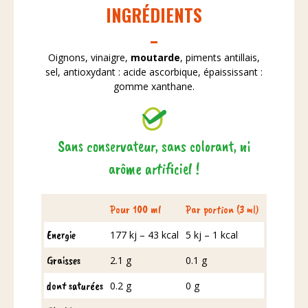
INGRÉDIENTS
Oignons, vinaigre,
moutarde
, piments antillais,
sel, antioxydant : acide ascorbique, épaississant :
gomme xanthane.
Sans conservateur, sans colorant, ni
arôme artificiel !
Pour 100 ml
Par portion (3 ml)
Energie
177 kj – 43 kcal
5 kj – 1 kcal
Graisses
2.1 g
0.1 g
dont saturées
0.2 g
0 g