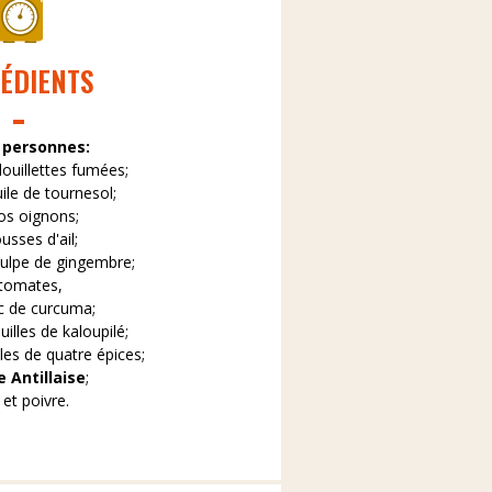
ÉDIENTS
 personnes:
douillettes fumées;
uile de tournesol;
ros oignons;
usses d'ail;
pulpe de gingembre;
 tomates,
àc de curcuma;
uilles de kaloupilé;
lles de quatre épices;
 Antillaise
;
 et poivre.