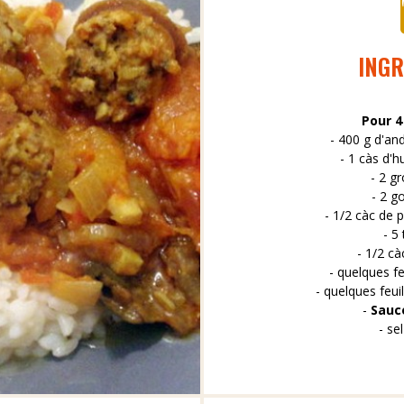
INGR
Pour 4
- 400 g d'an
- 1 càs d'h
- 2 g
- 2 go
- 1/2 càc de 
- 5
- 1/2 c
- quelques fe
- quelques feui
-
Sauce
- sel