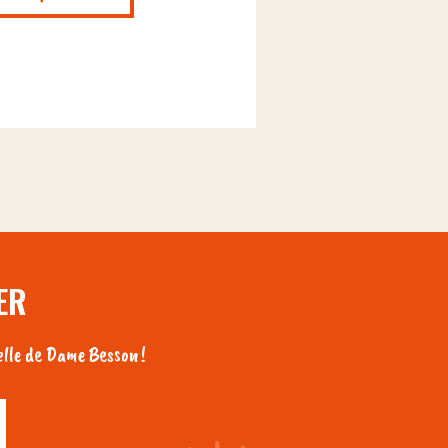
ER
lle de Dame Besson !