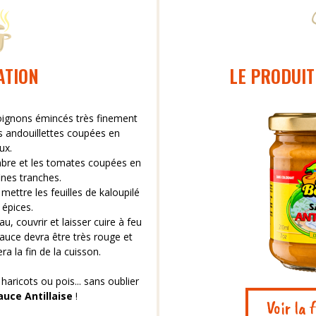
ATION
LE PRODUIT
 oignons émincés très finement
es andouillettes coupées en
ux.
gembre et les tomates coupées en
ines tranches.
mettre les feuilles de kaloupilé
 épices.
au, couvrir et laisser cuire à feu
uce devra être très rouge et
ra la fin de la cuisson.
aricots ou pois... sans oublier
auce Antillaise
!
Voir la 