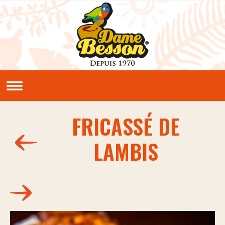
Aller au contenu principal
QUI SOMMES NOUS ?
Notre histoire
Nos valeurs
FRICASSÉ DE
NOS PRODUITS
LAMBIS
Sauces et condiments
NOS RECETTES
Créoles
Classiques
En vidéos
LE CLUB PIMENTERIE