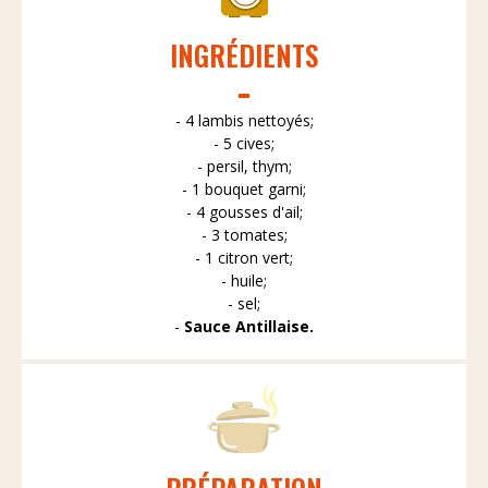
INGRÉDIENTS
- 4 lambis nettoyés;
- 5 cives;
- persil, thym;
- 1 bouquet garni;
- 4 gousses d'ail;
- 3 tomates;
- 1 citron vert;
- huile;
- sel;
-
Sauce Antillaise.