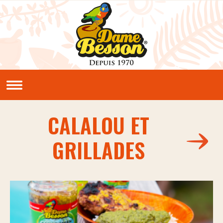
Aller au contenu principal
QUI SOMMES NOUS ?
Notre histoire
Nos valeurs
CALALOU ET
NOS PRODUITS
GRILLADES
Sauces et condiments
NOS RECETTES
Créoles
Classiques
En vidéos
LE CLUB PIMENTERIE