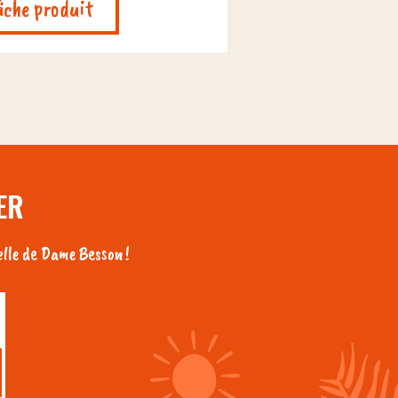
fiche produit
ER
lle de Dame Besson !