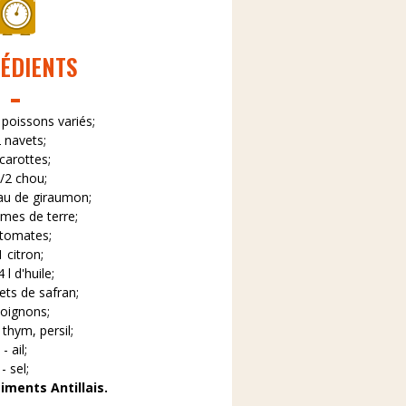
ÉDIENTS
 poissons variés;
2 navets;
 carottes;
1/2 chou;
au de giraumon;
mes de terre;
 tomates;
1 citron;
4 l d'huile;
ets de safran;
 oignons;
 thym, persil;
- ail;
- sel;
iments Antillais.