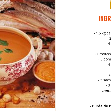
INGR
- 1,5 kg de
- 
- 4
- 
- 1 morce
- 5 pom
- 4
- 
- 1/
- 5 sach
- 3
- cives,
-
Purée de P