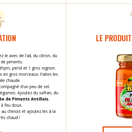
ATION
LE PRODUIT
 le avec de l'ail, du citron, du
e de piments.
, thym, persil et 1 gros oignon.
s en gros morceaux. Faites les
uile chaude.
ccompagné d'un peu de sel.
 légumes. Ajoutez du safran, du
e de Piments Antillais.
 à feu doux.
 au chinois et ajoutez les à la
rès chaud !