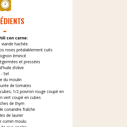
ÉDIENTS
hili con carne:
e viande hachée
cos roses préalablement cuits
 oignon émincé
 dégermées et pressées
 d'huile d’olive
- Sel
re du moulin
purée de tomates
 cubes; 1/2 poivron rouge coupé en
on vert coupé en cubes
nches de thym
de coriandre fraîche
lles de laurier
de cumin moulu