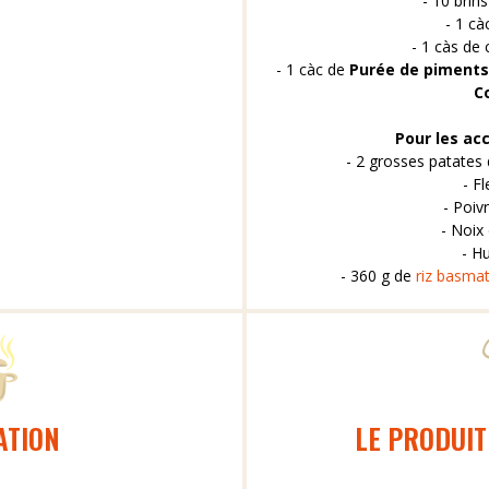
- 10 brins
- 1 cà
- 1 càs de
- 1 càc de
Purée de piments 
C
Pour les a
- 2 grosses patates
- Fl
- Poiv
- Noix
- Hu
- 360 g de
riz basmat
ATION
LE PRODUIT