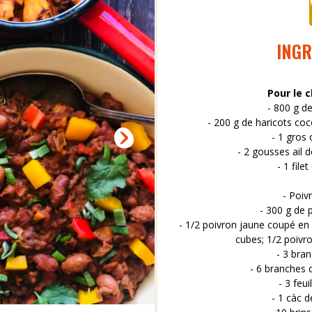
INGR
Pour le c
- 800 g d
- 200 g de haricots co
- 1 gros
- 2 gousses ail
- 1 filet
- Poiv
- 300 g de 
- 1/2 poivron jaune coupé en
cubes; 1/2 poivr
- 3 bra
- 6 branches 
- 3 feui
- 1 càc 