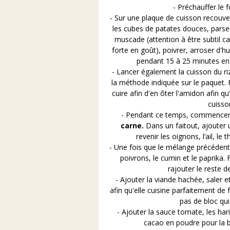
- Préchauffer le 
- Sur une plaque de cuisson recouver
les cubes de patates douces, parsem
muscade (attention à être subtil ca
forte en goût), poivrer, arroser d'hu
pendant 15 à 25 minutes en s
- Lancer également la cuisson du ri
la méthode indiquée sur le paquet. P
cuire afin d'en ôter l'amidon afin qu
cuisso
- Pendant ce temps, commencer 
carne.
Dans un faitout, ajouter un 
revenir les oignons, l’ail, le t
- Une fois que le mélange précédent
poivrons, le cumin et le paprika. 
rajouter le reste d
- Ajouter la viande hachée, saler 
afin qu'elle cuisine parfaitement de 
pas de bloc qui
- Ajouter la sauce tomate, les har
cacao en poudre pour la br