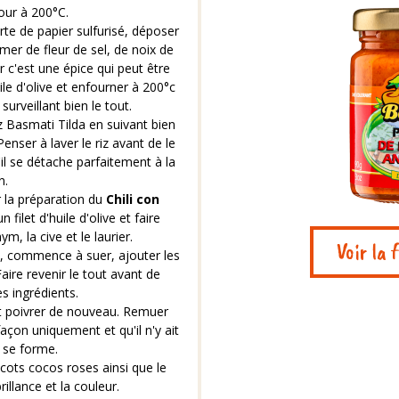
four à 200°C.
te de papier sulfurisé, déposer
er de fleur de sel, de noix de
r c'est une épice qui peut être
ile d'olive et enfourner à 200°c
urveillant bien le tout.
z Basmati Tilda en suivant bien
enser à laver le riz avant de le
'il se détache parfaitement à la
n.
la préparation du
Chili con
filet d'huile d'olive et faire
hym, la cive et le laurier.
Voir la 
, commence à suer, ajouter les
Faire revenir le tout avant de
es ingrédients.
et poivrer de nouveau. Remuer
façon uniquement et qu'il n'y ait
 se forme.
icots cocos roses ainsi que le
illance et la couleur.