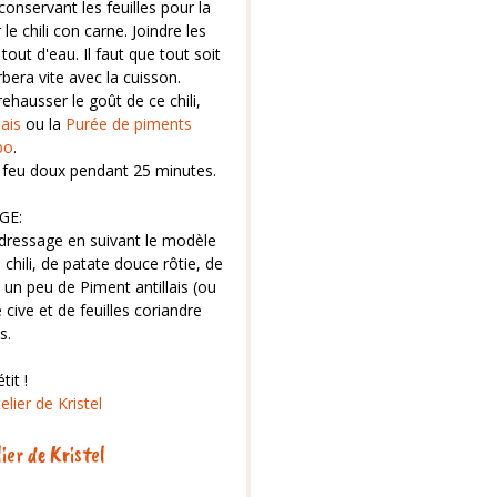
conservant les feuilles pour la
e chili con carne. Joindre les
 tout d'eau. Il faut que tout soit
bera vite avec la cuisson.
ehausser le goût de ce chili,
ais
ou la
Purée de piments
bo
.
 à feu doux pendant 25 minutes.
GE:
u dressage en suivant le modèle
chili, de patate douce rôtie, de
 un peu de Piment antillais (ou
ive et de feuilles coriandre
s.
it !
elier de Kristel
ier de Kristel