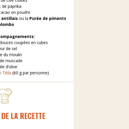
 de cive ciselés
c de paprika
 cacao en poudre
antillais
ou la
Purée de piments
olombo
ccompagnements:
 douces coupées en cubes
eur de sel
re du moulin
 de muscade
ile d’olive
i Tilda
(60 g par personne)
 DE LA RECETTE