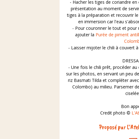
- Hacher les tiges de coriandre en 
présentation au moment de servir l
tiges à la préparation et recouvrir le
en immersion car l'eau s'absor
- Pour couronner le tout et pour r
ajouter la
Purée de piment antill
Colom
- Laisser mijoter le chili à couvert
DRESSA
- Une fois le chili prêt, procéder a
sur les photos, en servant un peu de 
riz Basmati Tilda et compléter avec
Colombo) au milieu. Parsemer de c
ciselée
Bon appét
Credit photo ©
L'At
Proposé par L'Atel