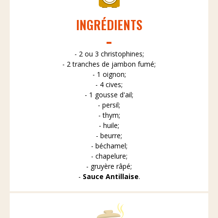
INGRÉDIENTS
- 2 ou 3 christophines;
- 2 tranches de jambon fumé;
- 1 oignon;
- 4 cives;
- 1 gousse d'ail;
- persil;
- thym;
- huile;
- beurre;
- béchamel;
- chapelure;
- gruyère râpé;
-
Sauce Antillaise
.