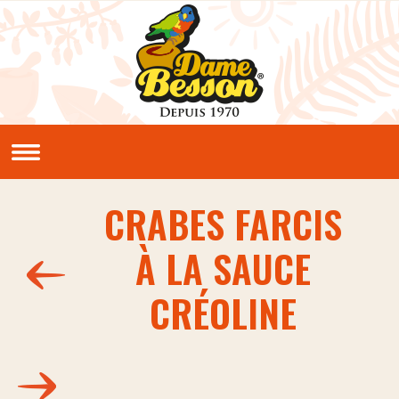
Aller au contenu principal
QUI SOMMES NOUS ?
Notre histoire
Nos valeurs
CRABES FARCIS
NOS PRODUITS
À LA SAUCE
Sauces et condiments
NOS RECETTES
CRÉOLINE
Créoles
Classiques
En vidéos
LE CLUB PIMENTERIE