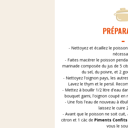
PRÉPAR
- Nettoyez et écaillez le poisso
nécessai
- Faites macérer le poisson penda
marinade composée du jus de 5 citr
du sel, du poivre, et 2 go
- Nettoyez l'oignon pays, les autres
Lavez le thym et le persil. Reco
- Mettez à bouillir 1/2 litre d'eau da
bouquet garni, l'oignon coupé en ron
- Une fois l'eau de nouveau à ébull
laissez le cuire
- Avant que le poisson ne soit cuit, 
citron et 1 càc de
Piments Confits
vous le sou