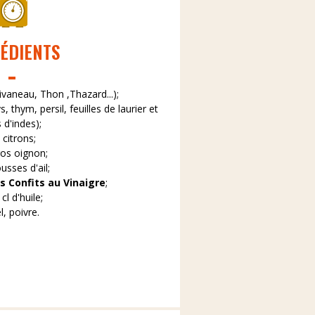
ÉDIENTS
ivaneau, Thon ,Thazard...);
 thym, persil, feuilles de laurier et
 d'indes);
 citrons;
ros oignon;
usses d'ail;
s Confits au Vinaigre
;
 cl d'huile;
el, poivre.