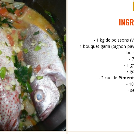
INGR
- 1 kg de poissons (V
- 1 bouquet garni (oignon-pays,
bois
- 7
- 1 g
- 7 go
- 2 càc de
Piment
- 10
- s