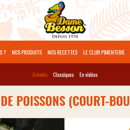
S ?
NOS PRODUITS
NOS RECETTES
LE CLUB PIMENTERIE
Créoles
Classiques
En vidéos
 DE POISSONS (COURT-BOU