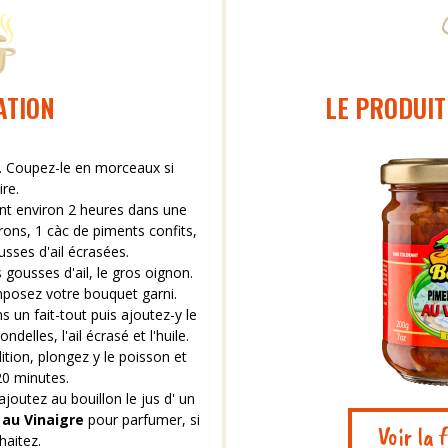
ATION
LE PRODUIT
n. Coupez-le en morceaux si
re.
nt environ 2 heures dans une
ons, 1 càc de piments confits,
usses d'ail écrasées.
 gousses d'ail, le gros oignon.
mposez votre bouquet garni.
ns un fait-tout puis ajoutez-y le
delles, l'ail écrasé et l'huile.
ition, plongez y le poisson et
 20 minutes.
ajoutez au bouillon le jus d' un
 au Vinaigre
pour parfumer, si
Voir la 
haitez.