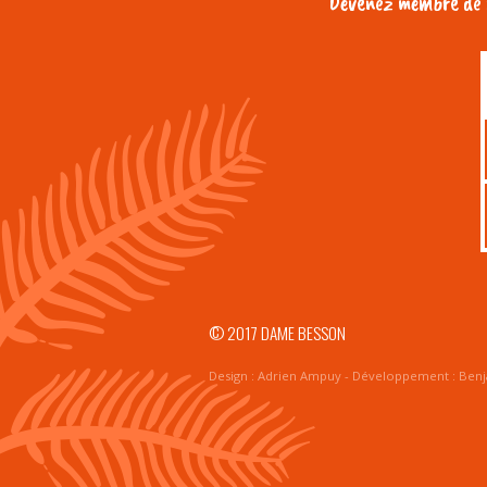
Devenez membre de n
© 2017 DAME BESSON
Design :
Adrien Ampuy
- Développement :
Benj